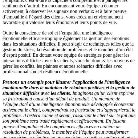
l’empathie, c’est-à-dire la capacité à comprendre et à partager les
sentiments d’autrui. En encourageant votre équipe à écouter
activement, à observer les signaux non verbaux et à faire preuve
d’empathie à l’égard des clients, vous créez un environnement
favorable qui valorise leurs émotions et leurs points de vue.
Outre la conscience de soi et l’empathie, une intelligence
émotionnelle efficace implique également la gestion des émotions
dans les situations difficiles. Il peut s’agir de techniques telles que la
gestion du stress, la résolution de problèmes et le maintien d’un état
d’esprit positif. En dotant votre équipe de stratégies pour gérer les
interactions difficiles avec les clients, vous lui donnez les moyens de
gérer les conflits, les plaintes et autres scénarios difficiles avec
professionnalisme et résilience émotionnelle.
Prenons un exemple pour illustrer l’application de l’intelligence
émotionnelle dans le maintien de relations positives et la gestion de
situations difficiles avec les clients.
Imaginons qu’un client exprime
sa frustration à cause d’un défaut de produit. Un membre de
l’équipe doté d’une intelligence émotionnelle développée écouterait
activement le client, comprendrait sa frustration et s’approprierait le
problème. Il restera calme et serein, rassurant le client sur le fait que
son problème sera traité rapidement et efficacement. En faisant
preuve d’empathie et de compétences efficaces en matière de
résolution de problèmes, le membre de l’équipe peut transformer
une expérience négative en une expérience positive, renforçant ainsi