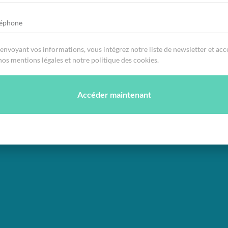
s
envoyant vos informations, vous intégrez notre liste de newsletter et acc
echnologies ont évolué mais c’est en 2021 qu’elles se
nos mentions légales et notre politique des cookies.
u’alors par l’Humain. L’utilisation de ces technologies
du public énoncées plus haut. Les entreprises ont délégué
echnologies pour transférer les tâches les plus complexes
Accéder maintenant
urs exemples : Pour acheter un billet de train il est
F plutôt qu’à un guichet dans une gare. Ce qui est
va vous donner le choix dans votre recherche et vous
hange.
e exemple, vous viendrait-il l’idée de vous rendre à votre
ainement que non ! Les sites web des banques
emple en cas de dysfonctionnement simple de votre box
osition un forum d’échange entre client, un chat et des
’intelligence artificielle se développent actuellement